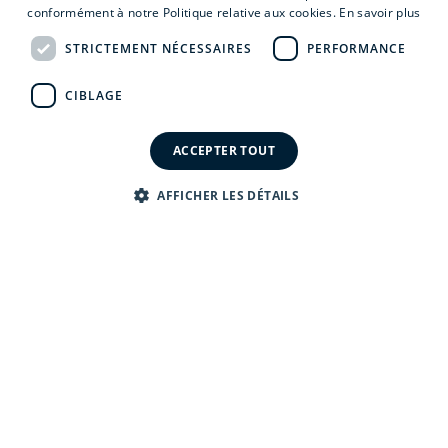
Huîtres creuses du Bassin de Mès, tomates des
conformément à notre Politique relative aux cookies.
En savoir plus
marais salants de Guérande, poke bowl, crab
STRICTEMENT NÉCESSAIRES
PERFORMANCE
rolls, burger au Curé nantais ou simplement de
quoi grignoter et partager... Et pour les plus
CIBLAGE
gourmands : fraises de Pays, tartelette ganache
Carambar ou glaces & sorbets bio.
ACCEPTER TOUT
DÉCOUVREZ LA CARTE
AFFICHER LES DÉTAILS
PLAISIR DES YEUX,
PLAISIR DU PALAIS